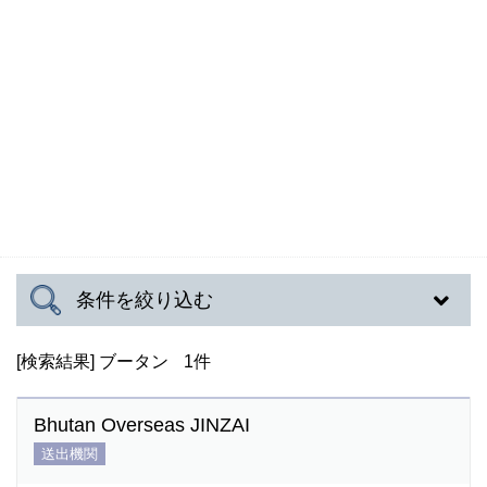
条件を絞り込む
[検索結果]
送出国
ブータン
1件
インド
Bhutan Overseas JINZAI
インドネシア
送出機関
ウズベキスタン