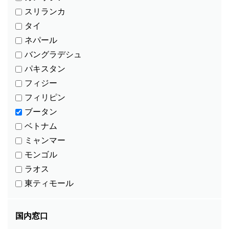
国内窓口ありのみを表示
スリランカ
タイ
ネパール
団体名を検索
バングラデシュ
パキスタン
フィジー
フィリピン
ブータン
ベトナム
ミャンマー
モンゴル
ラオス
東ティモール
国内窓口