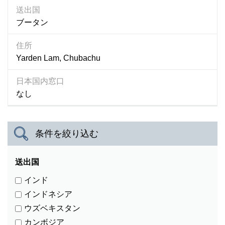
カンボジア
送出国
スリランカ
ブータン
タイ
ネパール
住所
Yarden Lam, Chubachu
バングラデシュ
パキスタン
日本国内窓口
フィジー
なし
フィリピン
ブータン
ベトナム
条件を絞り込む
ミャンマー
モンゴル
送出国
ラオス
インド
東ティモール
インドネシア
ウズベキスタン
国内窓口
カンボジア