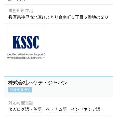
フィリッピン語
(0)
フィンランド語
(0)
事務所所在地
兵庫県神戸市北区ひよどり台南町３丁目５番地の２８
ブータン語
(3)
普通語
(1)
ブラジル語
(0)
フランス語
(52)
ヘブライ語
(0)
ベトナム語
(7,186)
ペルー語
(0)
ペルシア語
(0)
ペルシャ語
(3)
株式会社ハヤテ・ジャパン
ベンガル語
(282)
登録支援機関
ポルトガル語
(204)
ポーランド語
(0)
対応可能言語
マダガスカル語
(1)
タガログ語・英語・ベトナム語・インドネシア語
マラティ語
(1)