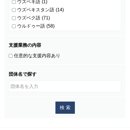
ウズベキ語
(1)
ウズベキスタン語
(14)
ウズベク語
(71)
ウルドゥー語
(58)
ウルドゥ語
(4)
オランダ語
(0)
支援業務の内容
カザフ語
(5)
任意的な支援内容あり
カチン語
(0)
カザフスタン語
(1)
団体名で探す
カレン語
(1)
カンザビ語
(1)
カンボジア語
(586)
キマイ語
(0)
キリバス語
(1)
キルギス語
(27)
グジュラディ語
(1)