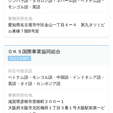
シンハラ語・タガログ語・ネパール語・ベトナム語・
モンゴル語・英語
事務所所在地
愛知県名古屋市中区金山一丁目４ー４ 第九タツミビ
ル東棟７階B号室
ＯＫＳ国際事業協同組合
登録支援機関
対応可能言語
ベトナム語・モンゴル語・中国語・インドネシア語・
英語・タイ語・カンボジア語
事務所所在地
滋賀県彦根市里根町２００ー１
大阪府大阪市北区梅田１丁目３番１号大阪駅前第一ビ