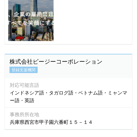
シンハラ語
(472)
スウェーデン語
(0)
スペイン語
(191)
スリランカ語
(196)
スワヒリ語
(1)
スロバキア語
(3)
セネガル語
(1)
株式会社ビージーコーポレーション
セブアノ語
(1)
登録支援機関
セルビア語
(0)
ソロモン語
(1)
対応可能言語
ゾンカ語
(5)
インドネシア語・タガログ語・ベトナム語・ミャンマ
ゾンガ語
(0)
ー語・英語
タイ語
(873)
事務所所在地
タカログ語
(2)
兵庫県西宮市甲子園六番町１５－１４
タガロク語
(1)
タガログ語
(1,435)