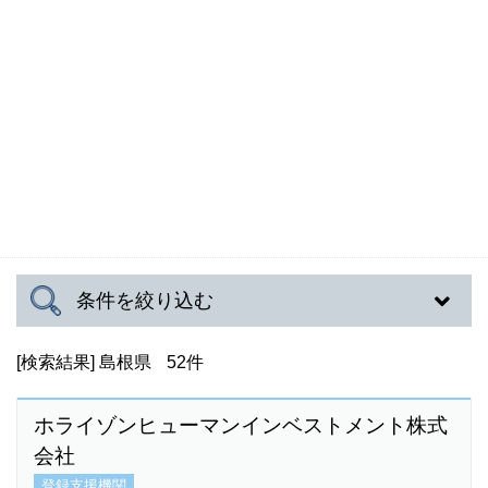
条件を絞り込む
[検索結果]
対応可能地域
島根県
52件
ホライゾンヒューマンインベストメント株式
会社
対応言語
登録支援機関