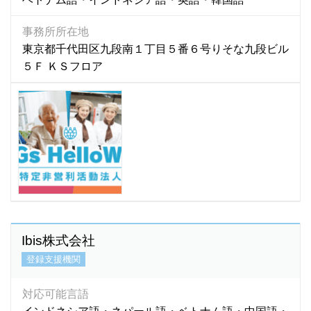
四川語
(1)
上海語
(3)
事務所所在地
台湾語
(43)
東京都千代田区九段南１丁目５番６号りそな九段ビル
中国語
(4,421)
５Ｆ ＫＳフロア
朝鮮語
(2)
日本語
(7)
福建語
(0)
北京語
(19)
Ibis株式会社
登録支援機関
対応可能言語