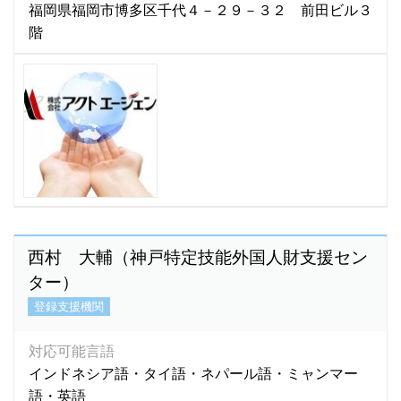
パンジャーブ語
(1)
福岡県福岡市博多区千代４－２９－３２ 前田ビル３
階
バングラディシュ語
(4)
バングラディッシュ語
(1)
パンジャビ語
(1)
パンジャブ語
(1)
ビサイヤ語
(2)
ビサヤ語
(36)
ヒリガイノン語
(2)
ビルマ語
(108)
ヒンズー語
(8)
西村 大輔（神戸特定技能外国人財支援セン
ヒンディー語
(270)
ター）
ヒンデゥー語
(1)
登録支援機関
ヒンディ語
(8)
ヒンドゥ語
(2)
対応可能言語
ヒンドゥー語
(7)
インドネシア語・タイ語・ネパール語・ミャンマー
フィリピン語
(324)
語・英語