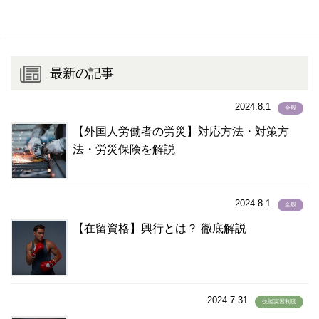
ゾンガ語
(0)
タイ語
(873)
タカログ語
(2)
タガロク語
(1)
最新の記事
タガログ語
(1,435)
タジク語
(3)
2024.8.1
全般
タミル語
(44)
【外国人労働者の労災】対応方法・対策方
チェコ語
(2)
法・労災保険を解説
チューク語
(1)
テルグ語
(2)
ドイツ語
(15)
2024.8.1
全般
トルコ語
(15)
【在留資格】興行とは？ 徹底解説
トルクメニスタン語
(1)
ネパール語
(1,992)
ネパ－ル語
(2)
2024.7.31
ノルウェー語
(2)
技能実習制度