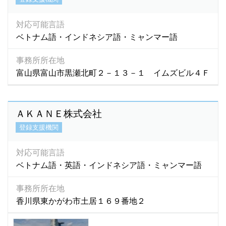
オランダ語
(0)
支援業務の内容
カザフ語
(5)
対応可能言語
任意的な支援内容あり
カチン語
(0)
ベトナム語・インドネシア語・ミャンマー語
カザフスタン語
(1)
事務所所在地
団体名で探す
カレン語
(1)
富山県富山市黒瀬北町２－１３－１ イムズビル４Ｆ
カンザビ語
(1)
カンボジア語
(586)
キマイ語
(0)
ＡＫＡＮＥ株式会社
キリバス語
(1)
登録支援機関
キルギス語
(27)
グジュラディ語
(1)
対応可能言語
クメール語
(534)
ベトナム語・英語・インドネシア語・ミャンマー語
クロアチア語
(1)
事務所所在地
シナ語
(1)
香川県東かがわ市土居１６９番地２
シンディー語
(1)
シンド語
(2)