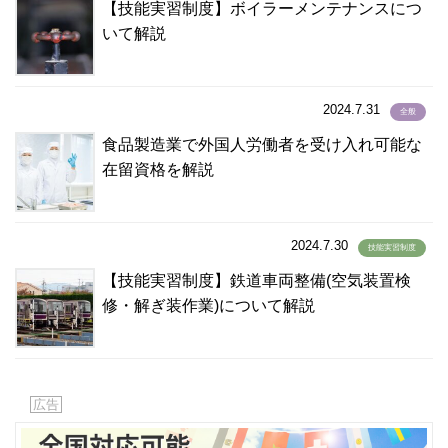
ハウサ語
(1)
【技能実習制度】ボイラーメンテナンスにつ
パキスタン語
いて解説
(19)
ハンガリー語
(0)
バングラデシュ語
(100)
2024.7.31
全般
ハンジャビ語
(1)
食品製造業で外国人労働者を受け入れ可能な
パンジャーブ語
(1)
在留資格を解説
バングラディシュ語
(4)
バングラディッシュ語
(1)
パンジャビ語
(1)
2024.7.30
技能実習制度
パンジャブ語
(1)
【技能実習制度】鉄道車両整備(空気装置検
ビサイヤ語
(2)
修・解ぎ装作業)について解説
ビサヤ語
(36)
ヒリガイノン語
(2)
ビルマ語
(108)
ヒンズー語
(8)
広告
ヒンディー語
(270)