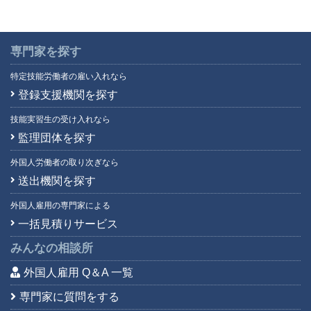
ルーマニア語
(1)
ロシア語
(92)
英語
(5,895)
専門家を探す
韓国語
(440)
特定技能労働者の雇い入れなら
広東語
(16)
登録支援機関を探す
四川語
(1)
技能実習生の受け入れなら
上海語
(3)
監理団体を探す
台湾語
(43)
中国語
(4,421)
外国人労働者の取り次ぎなら
朝鮮語
(2)
送出機関を探す
日本語
(7)
外国人雇用の専門家による
福建語
(0)
一括見積りサービス
北京語
(19)
みんなの相談所
外国人雇用 Q＆A 一覧
専門家に質問をする