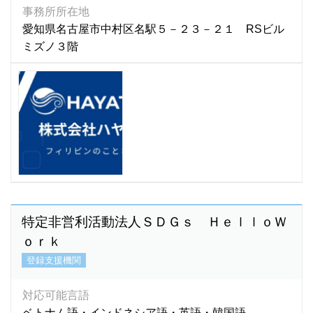
マラヤラム語
(1)
事務所所在地
マルバリ語
(1)
愛知県名古屋市中村区名駅５－２３－２１ RSビル
ミズノ３階
マレーシア語
(16)
マレー語
(34)
ミャンマー語
(2,786)
ミャンマ－語
(3)
モンゴル語
(580)
モン語
(1)
ラオ語
(4)
ラオス語
(76)
ラーオ語
(1)
特定非営利活動法人ＳＤＧｓ ＨｅｌｌｏＷ
ルーマニア語
(1)
ｏｒｋ
ロシア語
(92)
登録支援機関
英語
(5,895)
韓国語
(440)
対応可能言語
広東語
(16)
ベトナム語・インドネシア語・英語・韓国語