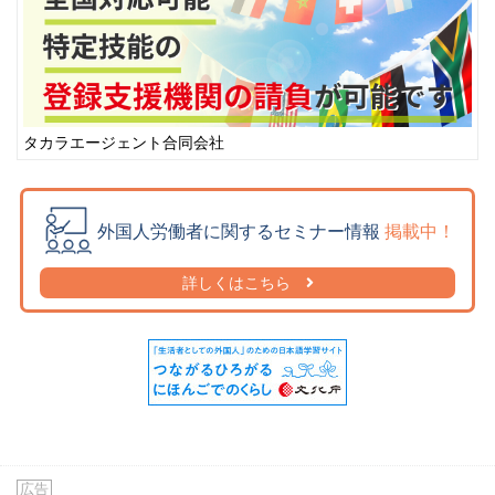
ヒンデゥー語
(1)
ヒンディ語
(8)
ヒンドゥ語
(2)
ヒンドゥー語
(7)
フィリピン語
(324)
タカラエージェント合同会社
フィリッピン語
(0)
フィンランド語
(0)
ブータン語
(3)
外国人労働者に関するセミナー情報
掲載中！
普通語
(1)
詳しくはこちら
ブラジル語
(0)
フランス語
(52)
ヘブライ語
(0)
ベトナム語
(7,186)
ペルー語
(0)
ペルシア語
(0)
ペルシャ語
(3)
広告