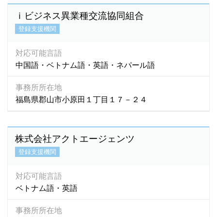
タジク語
(3)
ｉビジネス異業種交流協同組合
タミル語
(44)
登録支援機関
チェコ語
(2)
チューク語
(1)
対応可能言語
テルグ語
(2)
中国語・ベトナム語・英語・ネパール語
ドイツ語
(15)
トルコ語
(15)
事務所所在地
福島県郡山市小原田１丁目１７－２４
トルクメニスタン語
(1)
ネパール語
(1,992)
ネパ－ル語
(2)
株式会社アクトエージェンツ
ノルウェー語
(2)
登録支援機関
ハウサ語
(1)
パキスタン語
(19)
対応可能言語
ハンガリー語
(0)
ベトナム語・英語
バングラデシュ語
(100)
ハンジャビ語
(1)
事務所所在地