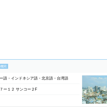
援機関
ー語・インドネシア語・北京語・台湾語
７ー１２ サンコー２F