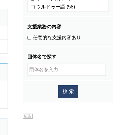
ウルドゥー語
(58)
ウルドゥ語
(4)
オランダ語
(0)
支援業務の内容
カザフ語
(5)
任意的な支援内容あり
カチン語
(0)
カザフスタン語
(1)
団体名で探す
カレン語
(1)
カンザビ語
(1)
カンボジア語
(586)
キマイ語
(0)
キリバス語
(1)
キルギス語
(27)
グジュラディ語
(1)
広告
クメール語
(534)
クロアチア語
(1)
シナ語
(1)