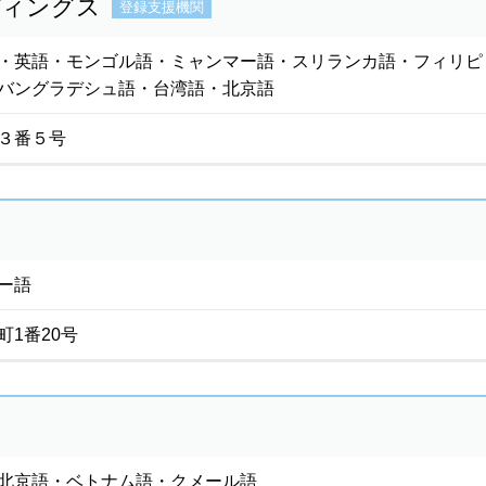
ディングス
登録支援機関
・英語・モンゴル語・ミャンマー語・スリランカ語・フィリピ
バングラデシュ語・台湾語・北京語
３番５号
ー語
1番20号
北京語・ベトナム語・クメール語