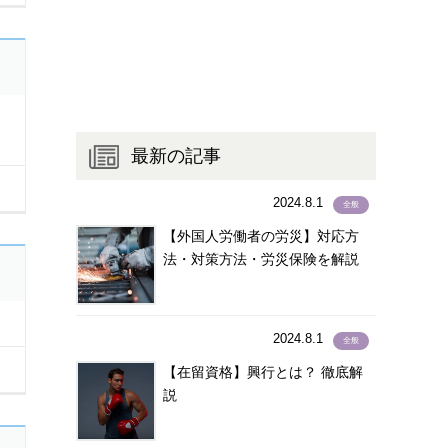
タガロク語
(1)
タガログ語
(1,435)
タジク語
(3)
タミル語
(44)
チェコ語
(2)
最新の記事
チューク語
(1)
テルグ語
(2)
2024.8.1
全般
ドイツ語
(15)
【外国人労働者の労災】対応方
トルコ語
(15)
法・対策方法・労災保険を解説
トルクメニスタン語
(1)
ネパール語
(1,992)
ネパ－ル語
(2)
2024.8.1
全般
ノルウェー語
(2)
【在留資格】興行とは？ 徹底解
ハウサ語
(1)
説
パキスタン語
(19)
ハンガリー語
(0)