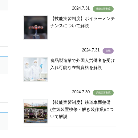
バングラデシュ語
(100)
2024.7.31
技能実習制度
ハンジャビ語
(1)
【技能実習制度】ボイラーメンテ
パンジャーブ語
(1)
ナンスについて解説
バングラディシュ語
(4)
バングラディッシュ語
(1)
パンジャビ語
(1)
2024.7.31
全般
パンジャブ語
(1)
食品製造業で外国人労働者を受け
ビサイヤ語
(2)
入れ可能な在留資格を解説
ビサヤ語
(36)
ヒリガイノン語
(2)
2024.7.30
ビルマ語
(108)
技能実習制度
ヒンズー語
(8)
【技能実習制度】鉄道車両整備
(空気装置検修・解ぎ装作業)につ
ヒンディー語
(270)
いて解説
ヒンデゥー語
(1)
ヒンディ語
(8)
ヒンドゥ語
(2)