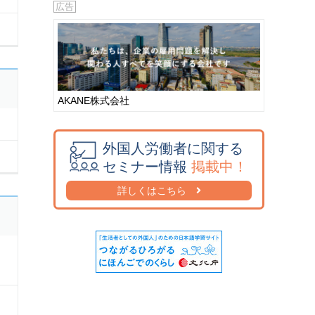
広告
ヒンドゥー語
(7)
フィリピン語
(324)
フィリッピン語
(0)
フィンランド語
(0)
ブータン語
(3)
AKANE株式会社
普通語
(1)
ブラジル語
(0)
外国人労働者に関する
フランス語
(52)
セミナー情報
掲載中！
ヘブライ語
(0)
詳しくはこちら
ベトナム語
(7,186)
ペルー語
(0)
ペルシア語
(0)
ペルシャ語
(3)
ベンガル語
(282)
ポルトガル語
(204)
ポーランド語
(0)