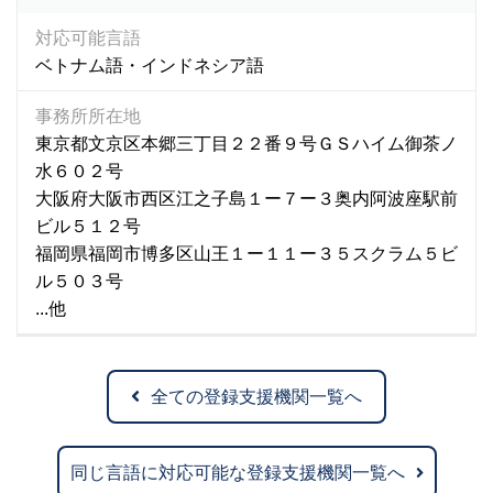
対応可能言語
ベトナム語・インドネシア語
事務所所在地
東京都文京区本郷三丁目２２番９号ＧＳハイム御茶ノ
水６０２号
大阪府大阪市西区江之子島１ー７ー３奥内阿波座駅前
ビル５１２号
福岡県福岡市博多区山王１ー１１ー３５スクラム５ビ
ル５０３号
...他
全ての登録支援機関一覧へ
同じ言語に対応可能な登録支援機関一覧へ