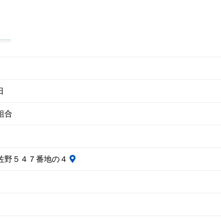
日
組合
佐野５４７番地の４