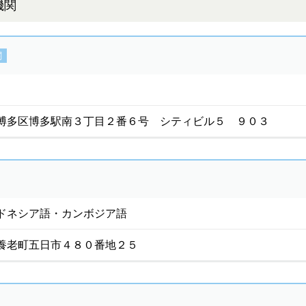
機関
関
博多区博多駅南３丁目２番６号 シティビル５ ９０３
ドネシア語・カンボジア語
養老町五日市４８０番地２５