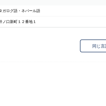
タガログ語・ネパール語
井ノ口新町１２番地１
同じ言