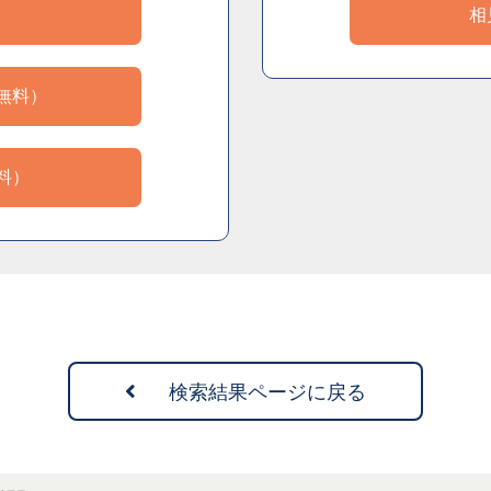
）
相
無料）
料）
検索結果ページに戻る