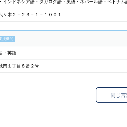
・インドネシア語・タガログ語・英語・ネパール語・ベトナム
代々木２－２３－１－１００１
支援機関
語・英語
城南１丁目８番２号
同じ言