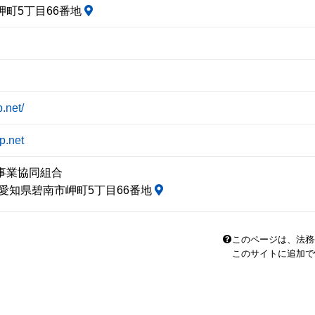
岬町5丁目66番地
op.net/
p.net
事業協同組合
32 愛知県碧南市岬町5丁目66番地
このページは、法務
このサイトに追加で