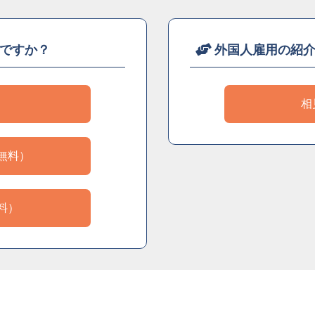
ですか？
外国人雇用の紹
）
相
無料）
料）