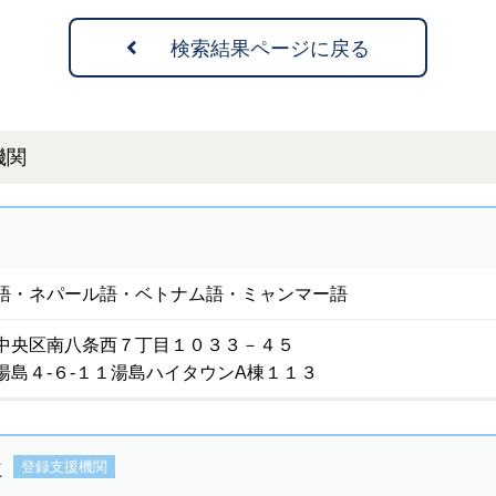
検索結果ページに戻る
機関
語・ネパール語・ベトナム語・ミャンマー語
中央区南八条西７丁目１０３３－４５
湯島４-６-１１湯島ハイタウンA棟１１３
社
登録支援機関