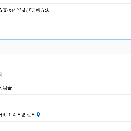
る支援内容及び実施方法
日
同組合
田町１４８番地８