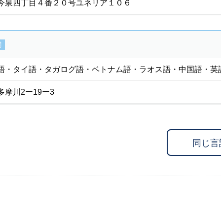
今泉四丁目４番２０号ユネリア１０６
関
語・タイ語・タガログ語・ベトナム語・ラオス語・中国語・英
摩川2ー19ー3
同じ言