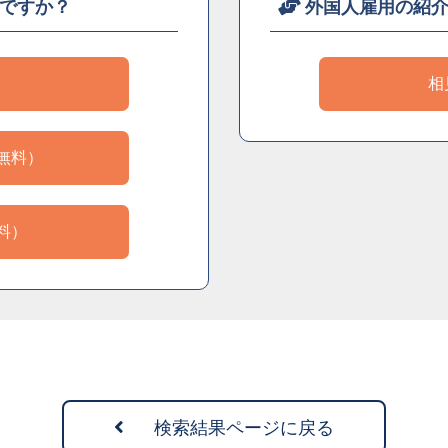
ですか？
外国人雇用の紹
）
相
無料）
料）
検索結果ページに戻る