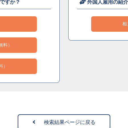
ですか？
外国人雇用の紹
）
相
無料）
料）
検索結果ページに戻る