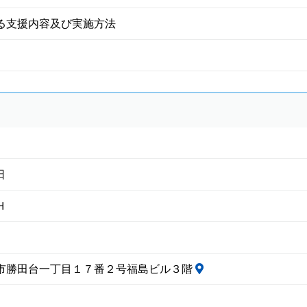
る支援内容及び実施方法
日
Ｈ
市勝田台一丁目１７番２号福島ビル３階