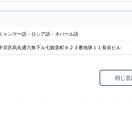
ミャンマー語・ロシア語・ネパール語
中京区烏丸通六角下ル七観音町６２３番地第１１長谷ビル
同じ言