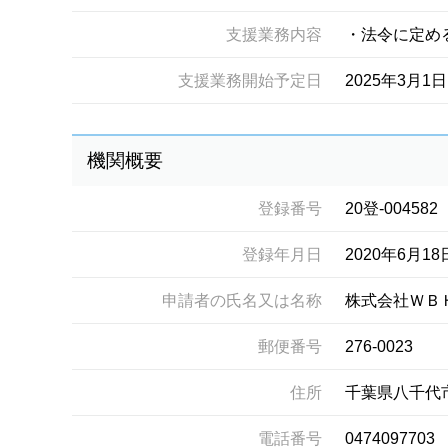
支援業務内容
・法令に定め
支援業務開始予定日
2025年3月1日
機関概要
登録番号
20登-004582
登録年月日
2020年6月18
申請者の氏名又は名称
株式会社ＷＢ
郵便番号
276-0023
住所
千葉県八千代
電話番号
0474097703