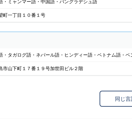
語・ミャンマー語・中国語・バングラデシュ語
望町一丁目１０番１号
語・タガログ語・ネパール語・ヒンディー語・ベトナム語・ベ
島市山下町１７番１９号加世田ビル２階
同じ言