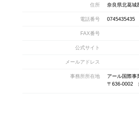
住所
奈良県北葛城
電話番号
0745435435
FAX番号
公式サイト
メールアドレス
事務所所在地
アール国際事
〒636-00