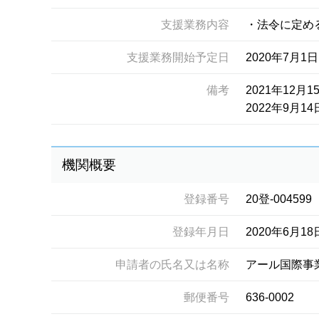
支援業務内容
・法令に定め
支援業務開始予定日
2020年7月1日
備考
2021年12
2022年9月
機関概要
登録番号
20登-004599
登録年月日
2020年6月18
申請者の氏名又は名称
アール国際事
郵便番号
636-0002