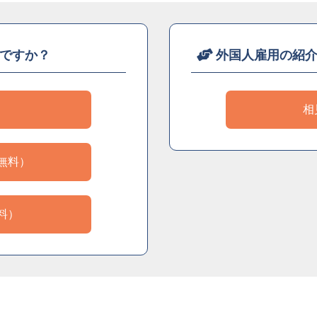
ですか？
外国人雇用の紹
）
相
無料）
料）