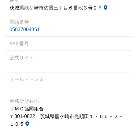
住所
茨城県龍ケ崎市佐貫三丁目６番地３号２Ｆ
電話番号
05037004351
FAX番号
公式サイト
メールアドレス
事務所所在地
ＵＭＣ協同組合
〒301-0822 茨城県龍ケ崎市光順田１７６６－２－
１０５