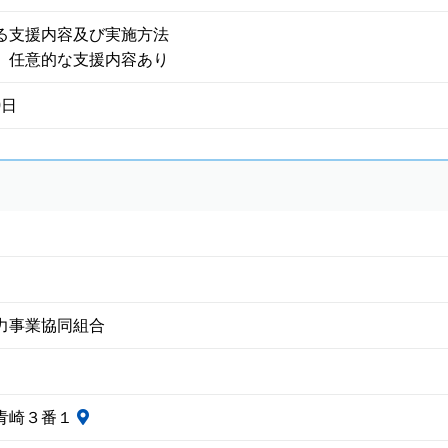
る支援内容及び実施方法
、任意的な支援内容あり
0日
力事業協同組合
青崎３番１