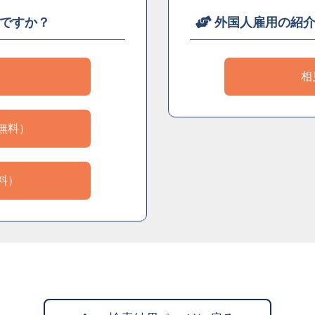
ですか？
外国人雇用の紹
）
相
無料）
料）