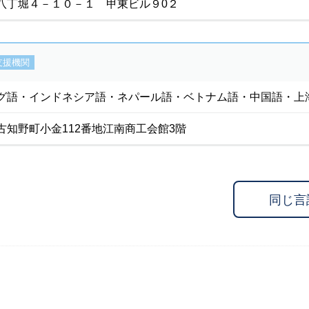
八丁堀４－１０－１ 甲東ビル９0２
支援機関
グ語・インドネシア語・ネパール語・ベトナム語・中国語・上
古知野町小金112番地江南商工会館3階
同じ言