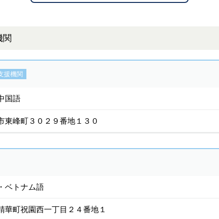
機関
支援機関
中国語
市東峰町３０２９番地１３０
・ベトナム語
精華町祝園西一丁目２４番地１