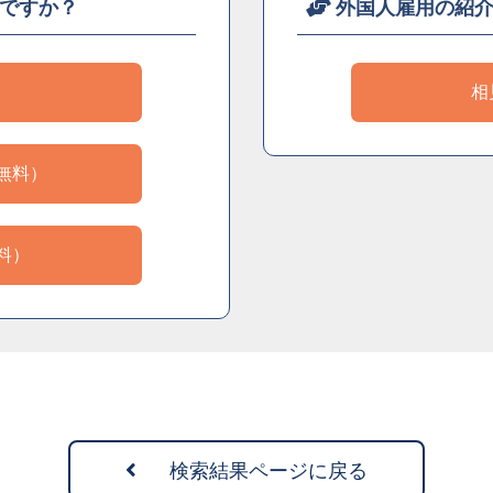
ですか？
外国人雇用の紹
）
相
無料）
料）
検索結果ページに戻る