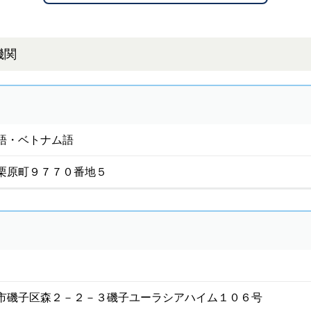
機関
語・ベトナム語
栗原町９７７０番地５
市磯子区森２－２－３磯子ユーラシアハイム１０６号