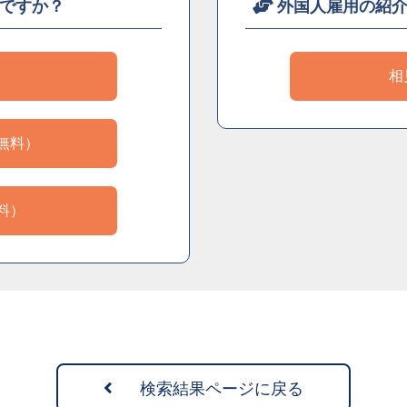
ですか？
外国人雇用の紹
）
相
無料）
料）
検索結果ページに戻る