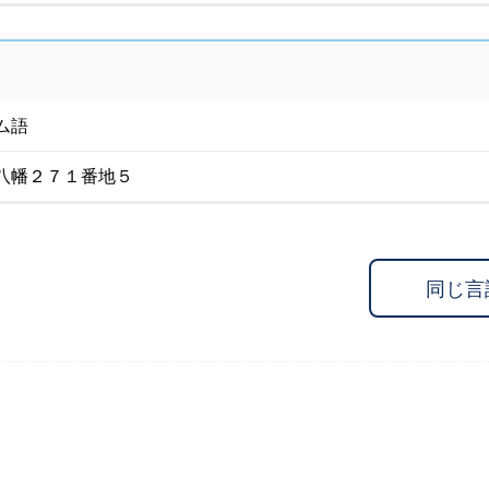
ム語
八幡２７１番地５
同じ言