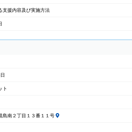
る支援内容及び実施方法
日
3日
ット
鏡島南２丁目１３番１１号