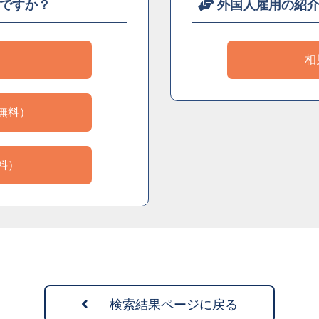
ですか？
外国人雇用の紹
）
相
無料）
料）
検索結果ページに戻る