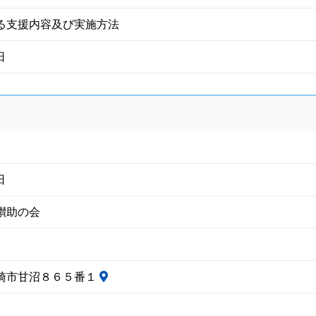
る支援内容及び実施方法
日
日
讃助の会
崎市甘沼８６５番１