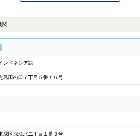
機関
インドネシア語
児島田の口７丁目５番１６号
東成区深江北二丁目１番３号