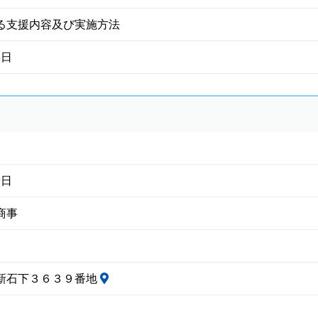
る支援内容及び実施方法
8日
9日
商事
新石下３６３９番地