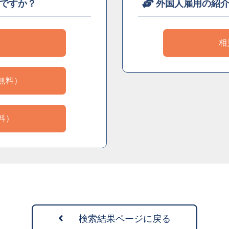
ですか？
外国人雇用の紹
）
相
無料）
料）
検索結果ページに戻る