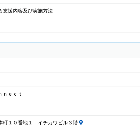
る支援内容及び実施方法
ｎｎｅｃｔ
本町１０番地１ イチカワビル３階