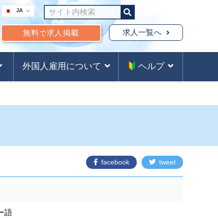
JA
求人一覧へ
無料
求人掲載
で
外国人雇用について
ヘルプ
facebook
tweet
ー語