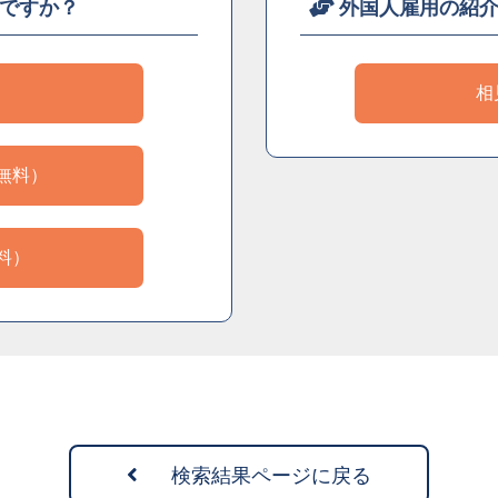
ですか？
外国人雇用の紹
）
相
無料）
料）
検索結果ページに戻る