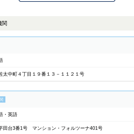
機関
語
佐太中町４丁目１９番１３－１１２１号
関
語・英語
平田台3番1号 マンション・フォルツーナ401号