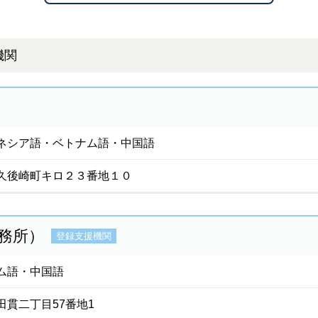
機関
ネシア語・ベトナム語・中国語
久後崎町キロ２３番地１０
務所）
登録支援機関
ム語・中国語
田貫二丁目57番地1