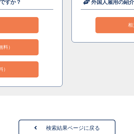
ですか？
外国人雇用の紹
）
相
無料）
料）
検索結果ページに戻る