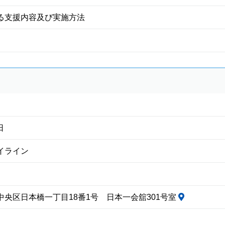
る支援内容及び実施方法
日
イライン
中央区日本橋一丁目18番1号 日本一会舘301号室