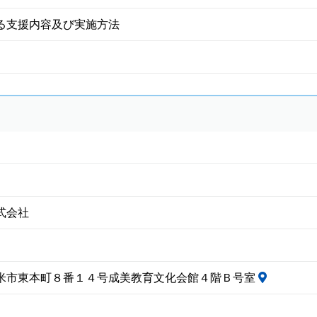
る支援内容及び実施方法
式会社
米市東本町８番１４号成美教育文化会館４階Ｂ号室