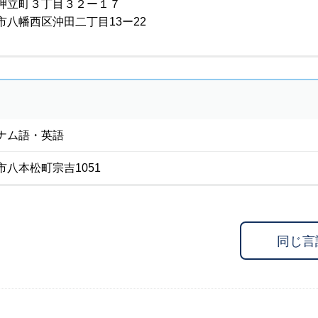
押立町３丁目３２ー１７
市八幡西区沖田二丁目13ー22
ナム語・英語
八本松町宗吉1051
同じ言