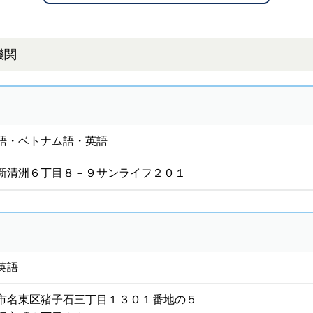
機関
語・ベトナム語・英語
新清洲６丁目８－９サンライフ２０１
英語
市名東区猪子石三丁目１３０１番地の５