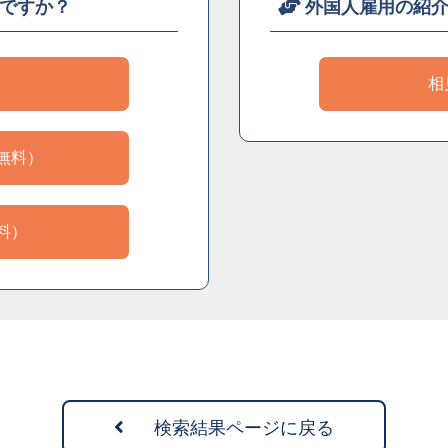
ですか？
外国人雇用の紹
）
相
無料）
料）
検索結果ページに戻る