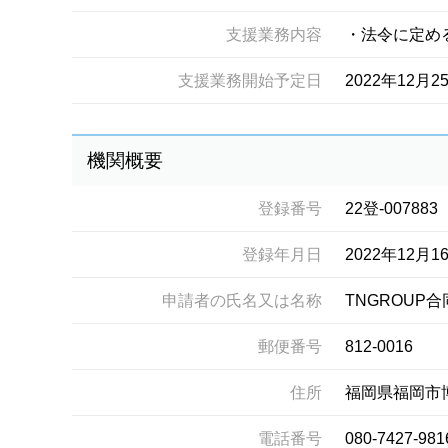
支援業務内容
・法令に定め
支援業務開始予定日
2022年12月2
機関概要
登録番号
22登-007883
登録年月日
2022年12月1
申請者の氏名又は名称
TNGROUP
郵便番号
812-0016
住所
福岡県福岡市
電話番号
080-7427-981