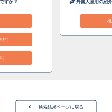
ですか？
外国人雇用の紹
）
相
無料）
料）
検索結果ページに戻る