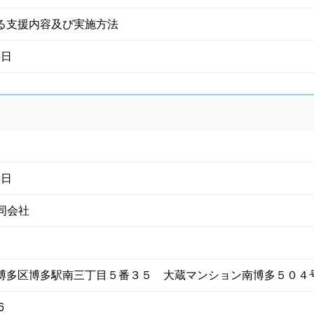
る支援内容及び実施方法
5日
6日
合同会社
博多区博多駅南三丁目５番３５ 大蔵マンション南博多５０４
6