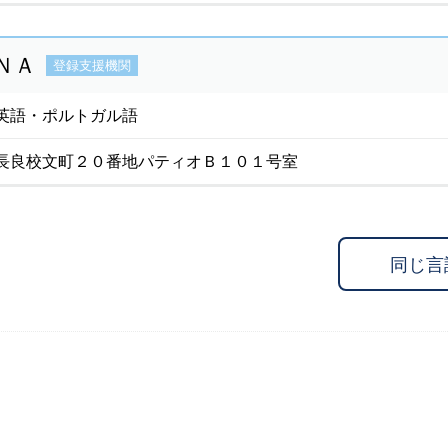
ＮＡ
登録支援機関
英語・ポルトガル語
長良校文町２０番地パティオＢ１０１号室
同じ言