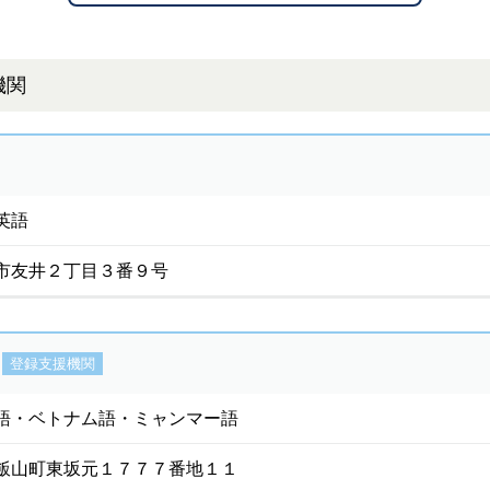
機関
英語
市友井２丁目３番９号
登録支援機関
語・ベトナム語・ミャンマー語
飯山町東坂元１７７７番地１１