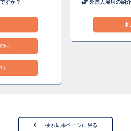
ですか？
外国人雇用の紹
）
相
無料）
料）
検索結果ページに戻る