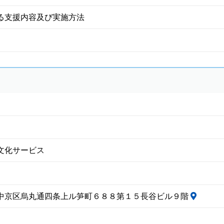
る支援内容及び実施方法
文化サービス
中京区烏丸通四条上ル笋町６８８第１５長谷ビル９階