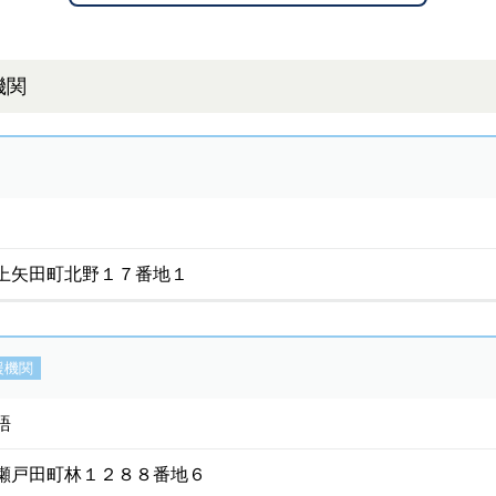
機関
上矢田町北野１７番地１
援機関
語
瀬戸田町林１２８８番地６