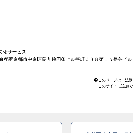
文化サービス
53 京都府京都市中京区烏丸通四条上ル笋町６８８第１５長谷ビ
このページは、法務
このサイトに追加で