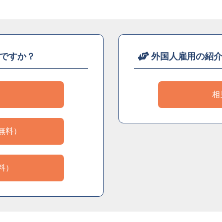
ですか？
外国人雇用の紹
）
相
無料）
料）