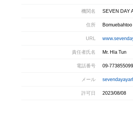
機関名
SEVEN DAY A
住所
Bomuebahtoo R
URL
www.sevenday
責任者氏名
Mr. Hla Tun
電話番号
09-773855099
メール
sevendayayar
許可日
2023/08/08