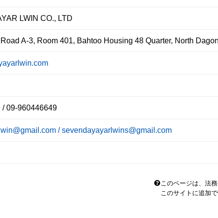
YAR LWIN CO., LTD
oad A-3, Room 401, Bahtoo Housing 48 Quarter, North Dago
ayarlwin.com
 / 09-960446649
lwin@gmail.com / sevendayayarlwins@gmail.com
このページは、法務
このサイトに追加で