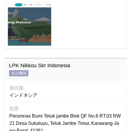
LPK Nikkou Skr Indonesia
送出機関
送出国
インドネシア
住所
Perumnas Bumi Teluk jambe Blok QF No.6 RT.03 RW
21 Desa Sukaluyu, Teluk Jambe Timur, Karawang-Ja
wa Barat. 41361