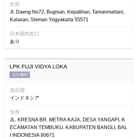
住所
Jl. Daeng No72, Bugisan, Kepatihan, Tamanmartani,
Kalasan, Sleman Yogyakarta 55571
日本国内窓口
あり
LPK FUJI VIDYA LOKA
送出機関
送出国
インドネシア
住所
JL. KRESNA BR. METRA KAJA, DESA YANGAPI, K
ECAMATAN TEMBUKU, KABUPATEN BANGLI, BAL
I INDONESIA 80671