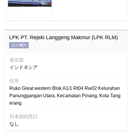
LPK PT. Rejeki Langgeng Makmur (LPK RLM)
送出機関
送出国
インドネシア
住所
Ruko Great western Blok A1/1 Rt04 Rw02 Kelurahan
Panunggangan Utara, Kecamatan Pinang, Kota Tang
erang
日本国内窓口
なし