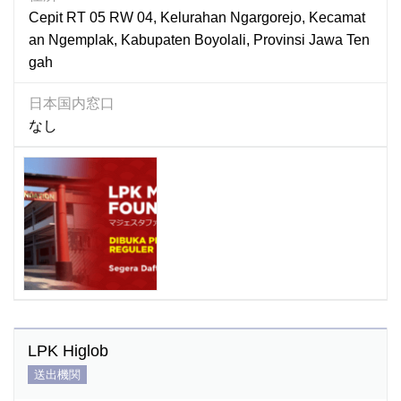
Cepit RT 05 RW 04, Kelurahan Ngargorejo, Kecamat
an Ngemplak, Kabupaten Boyolali, Provinsi Jawa Ten
gah
日本国内窓口
なし
LPK Higlob
送出機関