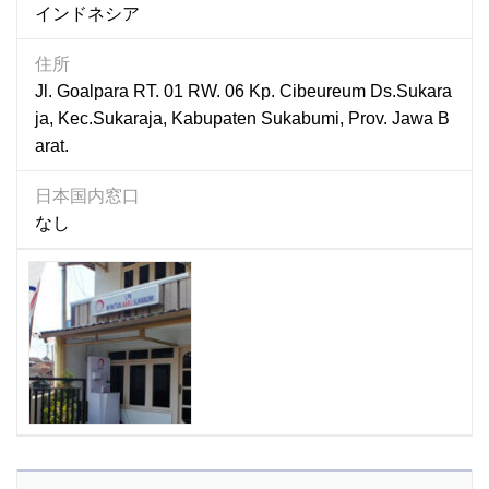
インドネシア
住所
Jl. Goalpara RT. 01 RW. 06 Kp. Cibeureum Ds.Sukara
ja, Kec.Sukaraja, Kabupaten Sukabumi, Prov. Jawa B
arat.
日本国内窓口
なし