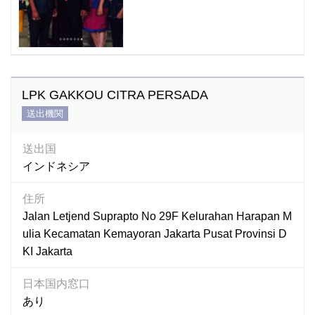
LPK GAKKOU CITRA PERSADA
送出機関
送出国
インドネシア
住所
Jalan Letjend Suprapto No 29F Kelurahan Harapan M
ulia Kecamatan Kemayoran Jakarta Pusat Provinsi D
KI Jakarta
日本国内窓口
あり