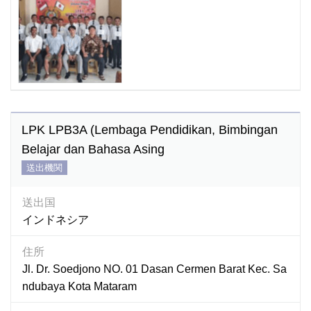
LPK LPB3A (Lembaga Pendidikan, Bimbingan
Belajar dan Bahasa Asing
送出機関
送出国
インドネシア
住所
Jl. Dr. Soedjono NO. 01 Dasan Cermen Barat Kec. Sa
ndubaya Kota Mataram