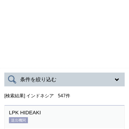
条件を絞り込む
[検索結果]
送出国
インドネシア
547件
インド
LPK HIDEAKI
インドネシア
送出機関
ウズベキスタン