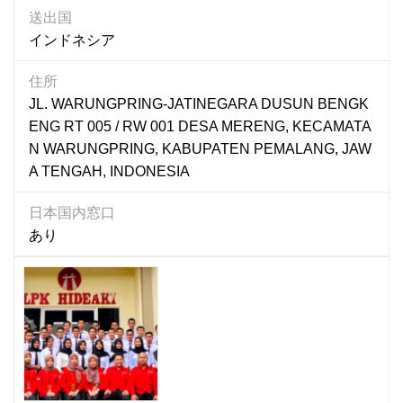
カンボジア
送出国
スリランカ
インドネシア
タイ
ネパール
住所
JL. WARUNGPRING-JATINEGARA DUSUN BENGK
バングラデシュ
ENG RT 005 / RW 001 DESA MERENG, KECAMATA
パキスタン
N WARUNGPRING, KABUPATEN PEMALANG, JAW
フィジー
A TENGAH, INDONESIA
フィリピン
ブータン
日本国内窓口
ベトナム
あり
ミャンマー
モンゴル
ラオス
東ティモール
国内窓口