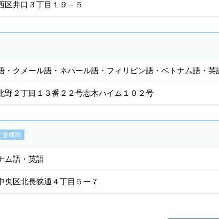
西区井口３丁目１９－５
語・クメール語・ネパール語・フィリピン語・ベトナム語・英
北野２丁目１３番２２号志木ハイム１０２号
支援機関
ナム語・英語
中央区北長狭通４丁目５ー７