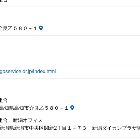
介良乙５８０－１
igoservice.or.jp/index.html
組合
06 高知県高知市介良乙５８０－１
組合 新潟オフィス
41 新潟県新潟市中央区関新2丁目１－７３ 新潟ダイカンプラ