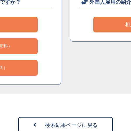
ですか？
外国人雇用の紹
）
相
無料）
料）
検索結果ページに戻る