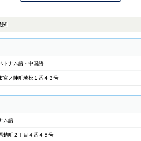
機関
ベトナム語・中国語
市宮ノ陣町若松１番４３号
ナム語
馬越町２丁目４番４５号