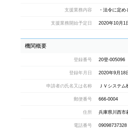
支援業務内容
・法令に定め
支援業務開始予定日
2020年10月1
機関概要
登録番号
20登-005096
登録年月日
2020年9月18
申請者の氏名又は名称
ＪＶシステム
郵便番号
666-0004
住所
兵庫県川西市
電話番号
09098737328