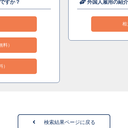
ですか？
外国人雇用の紹
）
相
無料）
料）
検索結果ページに戻る