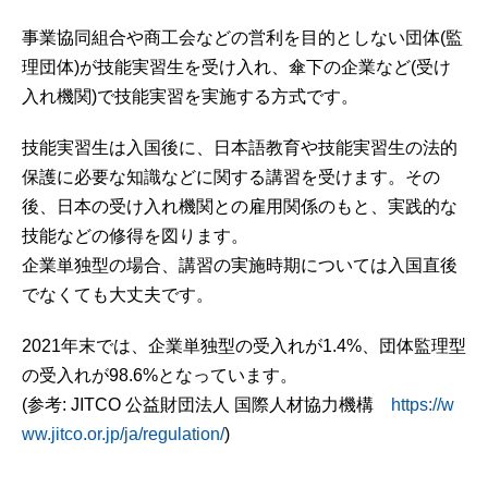
事業協同組合や商工会などの営利を目的としない団体(監
理団体)が技能実習生を受け入れ、傘下の企業など(受け
入れ機関)で技能実習を実施する方式です。
技能実習生は入国後に、日本語教育や技能実習生の法的
保護に必要な知識などに関する講習を受けます。その
後、日本の受け入れ機関との雇用関係のもと、実践的な
技能などの修得を図ります。
企業単独型の場合、講習の実施時期については入国直後
でなくても大丈夫です。
2021年末では、企業単独型の受入れが1.4%、団体監理型
の受入れが98.6%となっています。
(参考: JITCO 公益財団法人 国際人材協力機構
https://w
ww.jitco.or.jp/ja/regulation/
)