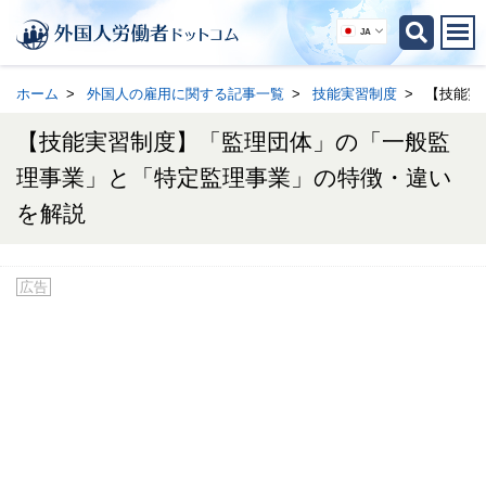
JA
ホーム
外国人の雇用に関する記事一覧
技能実習制度
【技能実
【技能実習制度】「監理団体」の「一般監
理事業」と「特定監理事業」の特徴・違い
を解説
広告