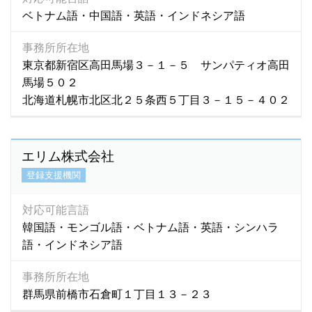
タジク語
(3)
ベトナム語・中国語・英語・インドネシア語
タミル語
(44)
チェコ語
(2)
事務所所在地
東京都新宿区高田馬場３－１－５ サンパティオ高田
チューク語
(1)
馬場５０２
テルグ語
(2)
北海道札幌市北区北２５条西５丁目３－１５－４０２
ドイツ語
(15)
トルコ語
(15)
トルクメニスタン語
(1)
エリム株式会社
ネパール語
(1,992)
登録支援機関
ネパ－ル語
(2)
ノルウェー語
(2)
対応可能言語
ハウサ語
(1)
韓国語・モンゴル語・ベトナム語・英語・シンハラ
パキスタン語
(19)
語・インドネシア語
ハンガリー語
(0)
事務所所在地
バングラデシュ語
(100)
群馬県前橋市石倉町１丁目１３－２３
ハンジャビ語
(1)