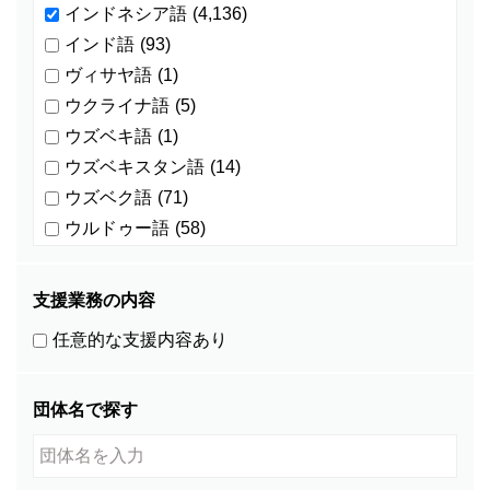
インドネシア語
(4,136)
インド語
(93)
ヴィサヤ語
(1)
ウクライナ語
(5)
ウズベキ語
(1)
ウズベキスタン語
(14)
ウズベク語
(71)
ウルドゥー語
(58)
ウルドゥ語
(4)
オランダ語
(0)
支援業務の内容
カザフ語
(5)
任意的な支援内容あり
カチン語
(0)
カザフスタン語
(1)
団体名で探す
カレン語
(1)
カンザビ語
(1)
カンボジア語
(586)