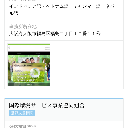
シンハラ語
(472)
インドネシア語・ベトナム語・ミャンマー語・ネパー
スウェーデン語
(0)
ル語
スペイン語
(191)
事務所所在地
スリランカ語
(196)
大阪府大阪市福島区福島二丁目１０番１１号
スワヒリ語
(1)
スロバキア語
(3)
セネガル語
(1)
セブアノ語
(1)
セルビア語
(0)
ソロモン語
(1)
ゾンカ語
(5)
ゾンガ語
(0)
タイ語
(873)
国際環境サービス事業協同組合
タカログ語
(2)
登録支援機関
タガロク語
(1)
タガログ語
(1,435)
対応可能言語