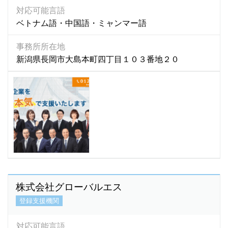
オランダ語
(0)
支援業務の内容
対応可能言語
カザフ語
(5)
ベトナム語・中国語・ミャンマー語
任意的な支援内容あり
カチン語
(0)
事務所所在地
カザフスタン語
(1)
新潟県長岡市大島本町四丁目１０３番地２０
団体名で探す
カレン語
(1)
カンザビ語
(1)
カンボジア語
(586)
キマイ語
(0)
キリバス語
(1)
キルギス語
(27)
グジュラディ語
(1)
クメール語
(534)
クロアチア語
(1)
株式会社グローバルエス
シナ語
(1)
登録支援機関
シンディー語
(1)
シンド語
(2)
対応可能言語