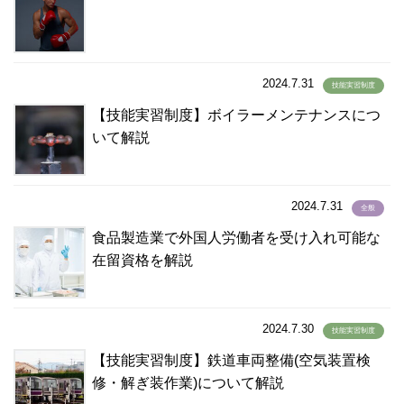
トルクメニスタン語
(1)
ネパール語
(1,992)
ネパ－ル語
(2)
2024.7.31
ノルウェー語
(2)
技能実習制度
ハウサ語
(1)
【技能実習制度】ボイラーメンテナンスにつ
パキスタン語
いて解説
(19)
ハンガリー語
(0)
バングラデシュ語
(100)
2024.7.31
全般
ハンジャビ語
(1)
食品製造業で外国人労働者を受け入れ可能な
パンジャーブ語
(1)
在留資格を解説
バングラディシュ語
(4)
バングラディッシュ語
(1)
パンジャビ語
(1)
2024.7.30
技能実習制度
パンジャブ語
(1)
【技能実習制度】鉄道車両整備(空気装置検
ビサイヤ語
(2)
修・解ぎ装作業)について解説
ビサヤ語
(36)