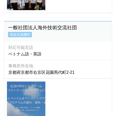
フィリッピン語
(0)
フィンランド語
(0)
ブータン語
(3)
普通語
(1)
一般社団法人海外技術交流社団
ブラジル語
(0)
登録支援機関
フランス語
(52)
ヘブライ語
(0)
対応可能言語
ベトナム語
(7,186)
ベトナム語・英語
ペルー語
(0)
事務所所在地
ペルシア語
(0)
京都府京都市右京区花園馬代町2-21
ペルシャ語
(3)
ベンガル語
(282)
ポルトガル語
(204)
ポーランド語
(0)
マダガスカル語
(1)
マラティ語
(1)