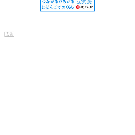
ベトナム語
(7,186)
ペルー語
(0)
ペルシア語
(0)
ペルシャ語
(3)
広告
ベンガル語
(282)
ポルトガル語
(204)
ポーランド語
(0)
マダガスカル語
(1)
マラティ語
(1)
マラヤラム語
(1)
マルバリ語
(1)
マレーシア語
(16)
マレー語
(34)
ミャンマー語
(2,786)
ミャンマ－語
(3)
モンゴル語
(580)