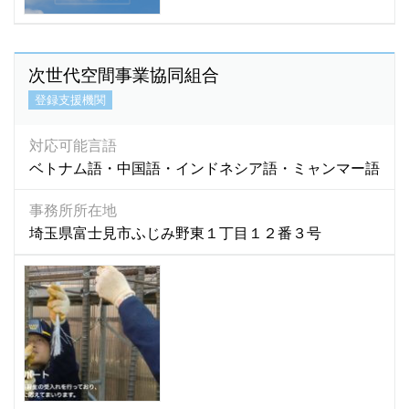
マラヤラム語
(1)
マルバリ語
(1)
マレーシア語
(16)
次世代空間事業協同組合
マレー語
(34)
登録支援機関
ミャンマー語
(2,786)
ミャンマ－語
(3)
対応可能言語
モンゴル語
(580)
ベトナム語・中国語・インドネシア語・ミャンマー語
モン語
(1)
事務所所在地
ラオ語
(4)
埼玉県富士見市ふじみ野東１丁目１２番３号
ラオス語
(76)
ラーオ語
(1)
ルーマニア語
(1)
ロシア語
(92)
英語
(5,895)
韓国語
(440)
広東語
(16)