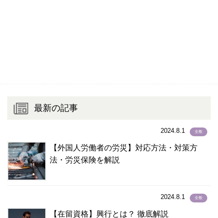
セブアノ語
(1)
セルビア語
(0)
ソロモン語
(1)
ゾンカ語
(5)
ゾンガ語
(0)
タイ語
(873)
タカログ語
(2)
タガロク語
(1)
最新の記事
タガログ語
(1,435)
タジク語
(3)
2024.8.1
全般
タミル語
(44)
【外国人労働者の労災】対応方法・対策方
チェコ語
(2)
法・労災保険を解説
チューク語
(1)
テルグ語
(2)
ドイツ語
(15)
2024.8.1
全般
トルコ語
(15)
【在留資格】興行とは？ 徹底解説