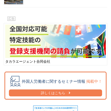
ヒリガイノン語
(2)
ビルマ語
(108)
ヒンズー語
(8)
広告
ヒンディー語
(270)
ヒンデゥー語
(1)
ヒンディ語
(8)
ヒンドゥ語
(2)
ヒンドゥー語
(7)
フィリピン語
(324)
タカラエージェント合同会社
フィリッピン語
(0)
フィンランド語
(0)
ブータン語
(3)
外国人労働者に関するセミナー情報
掲載中！
普通語
(1)
詳しくはこちら
ブラジル語
(0)
フランス語
(52)
ヘブライ語
(0)