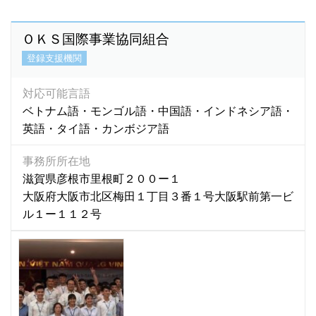
パンジャーブ語
(1)
バングラディシュ語
(4)
ＯＫＳ国際事業協同組合
バングラディッシュ語
(1)
登録支援機関
パンジャビ語
(1)
パンジャブ語
(1)
対応可能言語
ビサイヤ語
(2)
ベトナム語・モンゴル語・中国語・インドネシア語・
ビサヤ語
(36)
英語・タイ語・カンボジア語
ヒリガイノン語
(2)
事務所所在地
ビルマ語
(108)
滋賀県彦根市里根町２００ー１
ヒンズー語
(8)
大阪府大阪市北区梅田１丁目３番１号大阪駅前第一ビ
ヒンディー語
(270)
ル１ー１１２号
ヒンデゥー語
(1)
ヒンディ語
(8)
ヒンドゥ語
(2)
ヒンドゥー語
(7)
フィリピン語
(324)