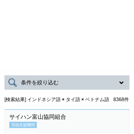
条件を絞り込む
[検索結果]
対応可能地域
インドネシア語
タイ語
ベトナム語
8368件
サイハン富山協同組合
登録支援機関
対応言語