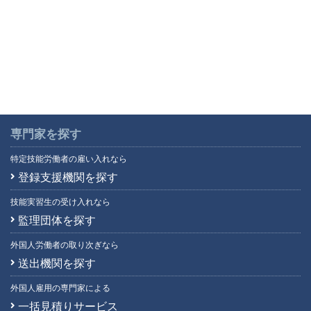
モン語
(1)
ラオ語
(4)
ラオス語
(76)
ラーオ語
(1)
ルーマニア語
(1)
ロシア語
(92)
英語
(5,895)
専門家を探す
韓国語
(440)
特定技能労働者の雇い入れなら
広東語
(16)
登録支援機関を探す
四川語
(1)
技能実習生の受け入れなら
上海語
(3)
監理団体を探す
台湾語
(43)
中国語
(4,421)
外国人労働者の取り次ぎなら
朝鮮語
(2)
送出機関を探す
日本語
(7)
外国人雇用の専門家による
福建語
(0)
一括見積りサービス