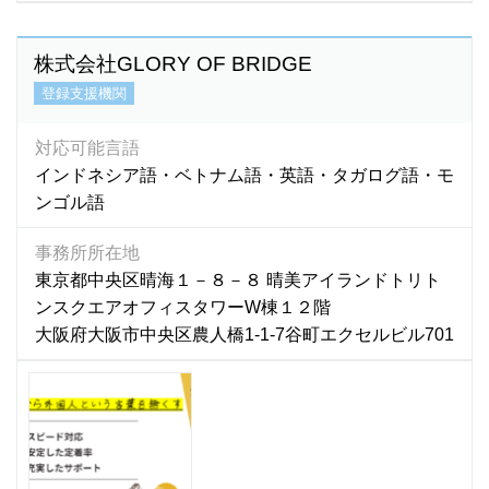
四川語
(1)
上海語
(3)
株式会社GLORY OF BRIDGE
台湾語
(43)
登録支援機関
中国語
(4,421)
朝鮮語
(2)
対応可能言語
日本語
(7)
インドネシア語・ベトナム語・英語・タガログ語・モ
福建語
(0)
ンゴル語
北京語
(19)
事務所所在地
東京都中央区晴海１－８－８ 晴美アイランドトリト
ンスクエアオフィスタワーW棟１２階
大阪府大阪市中央区農人橋1-1-7谷町エクセルビル701