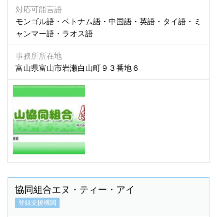
対応可能言語
アラビア語
(13)
モンゴル語・ベトナム語・中国語・英語・タイ語・ミ
アゼルバイジャン語
(2)
ャンマー語・ラオス語
アルメニア語
(1)
事務所所在地
イタリア語
(20)
富山県富山市岩瀬白山町９３番地６
イロガノ語
(1)
イロンゴ語
(1)
インドネシア語
(4,136)
インド語
(93)
ヴィサヤ語
(1)
ウクライナ語
(5)
ウズベキ語
(1)
ウズベキスタン語
(14)
ウズベク語
(71)
協同組合エヌ・ティー・アイ
ウルドゥー語
(58)
登録支援機関
ウルドゥ語
(4)