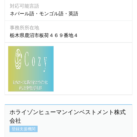
対応可能言語
アラビア語
(13)
ネパール語・モンゴル語・英語
アゼルバイジャン語
(2)
事務所所在地
アルメニア語
(1)
栃木県鹿沼市板荷４６９番地４
イタリア語
(20)
イロガノ語
(1)
イロンゴ語
(1)
インドネシア語
(4,136)
インド語
(93)
ヴィサヤ語
(1)
ウクライナ語
(5)
ウズベキ語
(1)
ウズベキスタン語
(14)
ホライゾンヒューマンインベストメント株式
ウズベク語
(71)
会社
ウルドゥー語
(58)
登録支援機関
ウルドゥ語
(4)