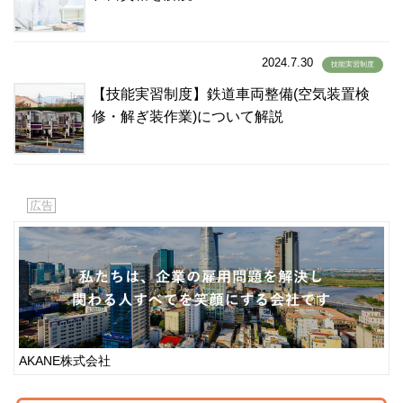
バングラディッシュ語
(1)
パンジャビ語
(1)
2024.7.30
技能実習制度
パンジャブ語
(1)
【技能実習制度】鉄道車両整備(空気装置検
ビサイヤ語
(2)
修・解ぎ装作業)について解説
ビサヤ語
(36)
ヒリガイノン語
(2)
ビルマ語
(108)
ヒンズー語
(8)
広告
ヒンディー語
(270)
ヒンデゥー語
(1)
ヒンディ語
(8)
ヒンドゥ語
(2)
ヒンドゥー語
(7)
フィリピン語
(324)
AKANE株式会社
フィリッピン語
(0)
フィンランド語
(0)