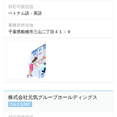
タジク語
(3)
対応可能言語
タミル語
(44)
ベトナム語・英語
チェコ語
(2)
チューク語
(1)
事務所所在地
千葉県船橋市三山二丁目４１－９
テルグ語
(2)
ドイツ語
(15)
トルコ語
(15)
トルクメニスタン語
(1)
ネパール語
(1,992)
ネパ－ル語
(2)
ノルウェー語
(2)
ハウサ語
(1)
パキスタン語
(19)
株式会社元気グループホールディングス
ハンガリー語
(0)
登録支援機関
バングラデシュ語
(100)
ハンジャビ語
(1)