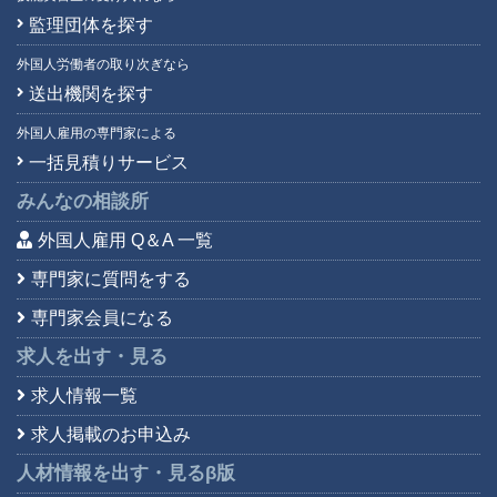
監理団体を探す
台湾語
(43)
中国語
(4,421)
外国人労働者の取り次ぎなら
朝鮮語
(2)
送出機関を探す
日本語
(7)
外国人雇用の専門家による
福建語
(0)
一括見積りサービス
北京語
(19)
みんなの相談所
外国人雇用 Q＆A 一覧
専門家に質問をする
専門家会員になる
求人を出す・見る
求人情報一覧
求人掲載のお申込み
人材情報を出す・見る
β版