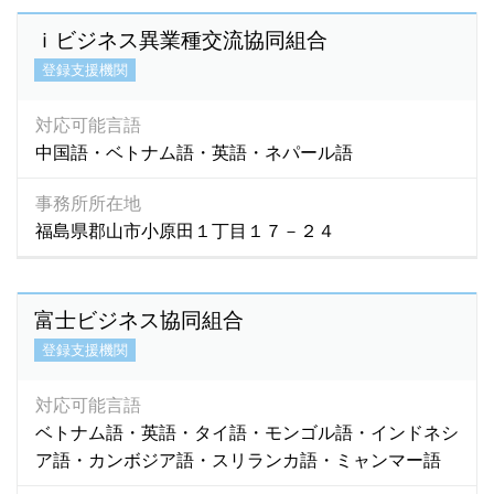
四川語
(1)
ｉビジネス異業種交流協同組合
上海語
(3)
登録支援機関
台湾語
(43)
中国語
(4,421)
対応可能言語
朝鮮語
(2)
中国語・ベトナム語・英語・ネパール語
日本語
(7)
福建語
(0)
事務所所在地
北京語
(19)
福島県郡山市小原田１丁目１７－２４
富士ビジネス協同組合
登録支援機関
対応可能言語
ベトナム語・英語・タイ語・モンゴル語・インドネシ
ア語・カンボジア語・スリランカ語・ミャンマー語