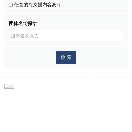
任意的な支援内容あり
カチン語
(0)
カザフスタン語
(1)
団体名で探す
カレン語
(1)
カンザビ語
(1)
カンボジア語
(586)
キマイ語
(0)
キリバス語
(1)
キルギス語
(27)
グジュラディ語
(1)
クメール語
(534)
広告
クロアチア語
(1)
シナ語
(1)
シンディー語
(1)
シンド語
(2)
シンハラ語
(472)
スウェーデン語
(0)