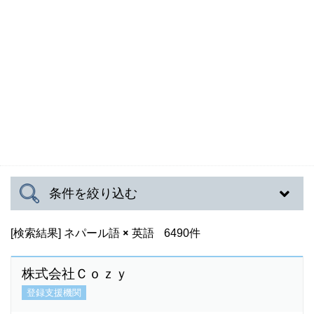
条件を絞り込む
[検索結果]
対応可能地域
ネパール語
英語
6490件
株式会社Ｃｏｚｙ
登録支援機関
対応言語