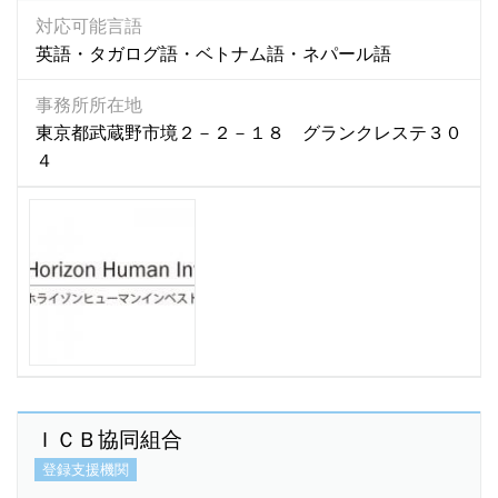
オランダ語
(0)
支援業務の内容
対応可能言語
カザフ語
(5)
英語・タガログ語・ベトナム語・ネパール語
任意的な支援内容あり
カチン語
(0)
事務所所在地
カザフスタン語
(1)
東京都武蔵野市境２－２－１８ グランクレステ３０
団体名で探す
カレン語
(1)
４
カンザビ語
(1)
カンボジア語
(586)
キマイ語
(0)
キリバス語
(1)
キルギス語
(27)
グジュラディ語
(1)
クメール語
(534)
クロアチア語
(1)
シナ語
(1)
ＩＣＢ協同組合
シンディー語
(1)
登録支援機関
シンド語
(2)