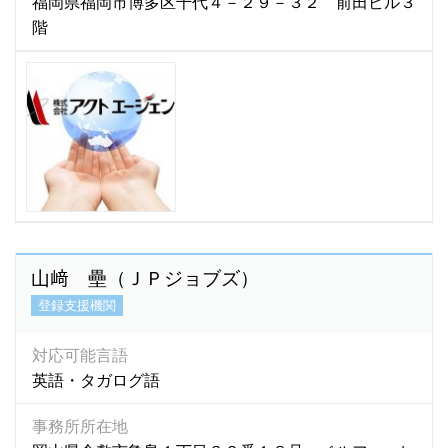
福岡県福岡市博多区千代４－２９－３２ 前田ビル３
階
山﨑 壘（ＪＰジョブズ）
登録支援機関
対応可能言語
英語・タガログ語
事務所所在地