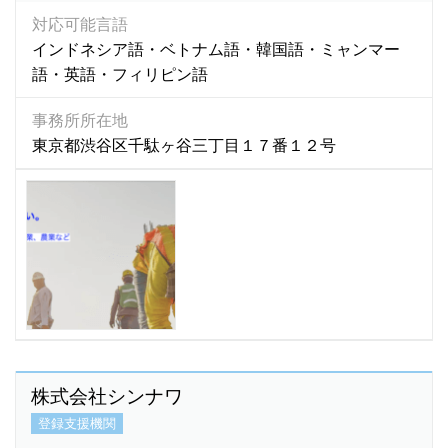
シンハラ語
(472)
対応可能言語
スウェーデン語
(0)
インドネシア語・ベトナム語・韓国語・ミャンマー
スペイン語
(191)
語・英語・フィリピン語
スリランカ語
(196)
事務所所在地
スワヒリ語
(1)
東京都渋谷区千駄ヶ谷三丁目１７番１２号
スロバキア語
(3)
セネガル語
(1)
セブアノ語
(1)
セルビア語
(0)
ソロモン語
(1)
ゾンカ語
(5)
ゾンガ語
(0)
タイ語
(873)
タカログ語
(2)
株式会社シンナワ
タガロク語
(1)
登録支援機関
タガログ語
(1,435)