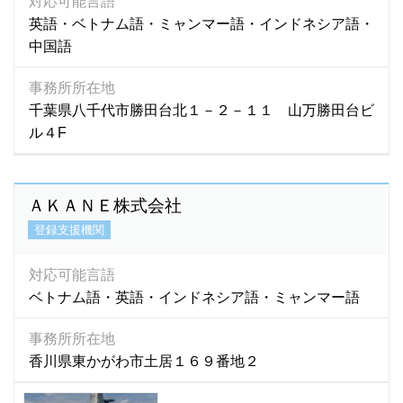
対応可能言語
パンジャーブ語
(1)
英語・ベトナム語・ミャンマー語・インドネシア語・
バングラディシュ語
(4)
中国語
バングラディッシュ語
(1)
パンジャビ語
(1)
事務所所在地
千葉県八千代市勝田台北１－２－１１ 山万勝田台ビ
パンジャブ語
(1)
ル４F
ビサイヤ語
(2)
ビサヤ語
(36)
ヒリガイノン語
(2)
ＡＫＡＮＥ株式会社
ビルマ語
(108)
登録支援機関
ヒンズー語
(8)
ヒンディー語
(270)
対応可能言語
ヒンデゥー語
(1)
ベトナム語・英語・インドネシア語・ミャンマー語
ヒンディ語
(8)
ヒンドゥ語
(2)
事務所所在地
香川県東かがわ市土居１６９番地２
ヒンドゥー語
(7)
フィリピン語
(324)