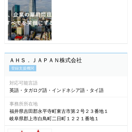
フィリッピン語
(0)
フィンランド語
(0)
ブータン語
(3)
普通語
(1)
ブラジル語
(0)
フランス語
(52)
ヘブライ語
(0)
ＡＨＳ．ＪＡＰＡＮ株式会社
ベトナム語
(7,186)
登録支援機関
ペルー語
(0)
ペルシア語
(0)
対応可能言語
ペルシャ語
(3)
英語・タガログ語・インドネシア語・タイ語
ベンガル語
(282)
ポルトガル語
(204)
事務所所在地
ポーランド語
(0)
福井県吉田郡永平寺町東古市第２号２３番地１
岐阜県郡上市白鳥町二日町１２２１番地１
マダガスカル語
(1)
マラティ語
(1)