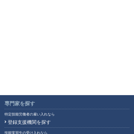
マレーシア語
(16)
マレー語
(34)
ミャンマー語
(2,786)
ミャンマ－語
(3)
モンゴル語
(580)
モン語
(1)
ラオ語
(4)
ラオス語
(76)
ラーオ語
(1)
ルーマニア語
(1)
ロシア語
(92)
英語
(5,895)
専門家を探す
韓国語
(440)
特定技能労働者の雇い入れなら
広東語
(16)
登録支援機関を探す
四川語
(1)
技能実習生の受け入れなら
上海語
(3)