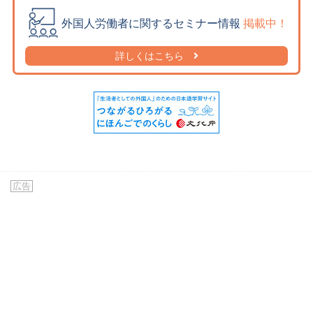
ブータン語
(3)
外国人労働者に関するセミナー情報
掲載中！
普通語
(1)
詳しくはこちら
ブラジル語
(0)
フランス語
(52)
ヘブライ語
(0)
ベトナム語
(7,186)
ペルー語
(0)
ペルシア語
(0)
ペルシャ語
(3)
広告
ベンガル語
(282)
ポルトガル語
(204)
ポーランド語
(0)
マダガスカル語
(1)
マラティ語
(1)
マラヤラム語
(1)
マルバリ語
(1)