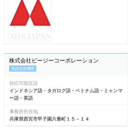
マラヤラム語
(1)
マルバリ語
(1)
マレーシア語
(16)
マレー語
(34)
ミャンマー語
(2,786)
ミャンマ－語
(3)
モンゴル語
(580)
株式会社ビージーコーポレーション
モン語
(1)
登録支援機関
ラオ語
(4)
ラオス語
(76)
対応可能言語
ラーオ語
(1)
インドネシア語・タガログ語・ベトナム語・ミャンマ
ルーマニア語
(1)
ー語・英語
ロシア語
(92)
英語
(5,895)
事務所所在地
韓国語
(440)
兵庫県西宮市甲子園六番町１５－１４
広東語
(16)