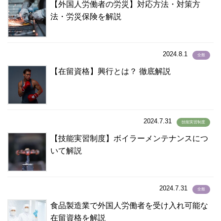
【外国人労働者の労災】対応方法・対策方
チェコ語
(2)
法・労災保険を解説
チューク語
(1)
テルグ語
(2)
ドイツ語
(15)
2024.8.1
全般
トルコ語
(15)
【在留資格】興行とは？ 徹底解説
トルクメニスタン語
(1)
ネパール語
(1,992)
ネパ－ル語
(2)
2024.7.31
ノルウェー語
(2)
技能実習制度
ハウサ語
(1)
【技能実習制度】ボイラーメンテナンスにつ
パキスタン語
いて解説
(19)
ハンガリー語
(0)
バングラデシュ語
(100)
2024.7.31
全般
ハンジャビ語
(1)
食品製造業で外国人労働者を受け入れ可能な
パンジャーブ語
(1)
在留資格を解説
バングラディシュ語
(4)