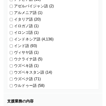
アゼルバイジャン語
(2)
アルメニア語
(1)
イタリア語
(20)
イロガノ語
(1)
イロンゴ語
(1)
インドネシア語
(4,136)
インド語
(93)
ヴィサヤ語
(1)
ウクライナ語
(5)
ウズベキ語
(1)
ウズベキスタン語
(14)
ウズベク語
(71)
ウルドゥー語
(58)
ウルドゥ語
(4)
オランダ語
(0)
支援業務の内容
カザフ語
(5)