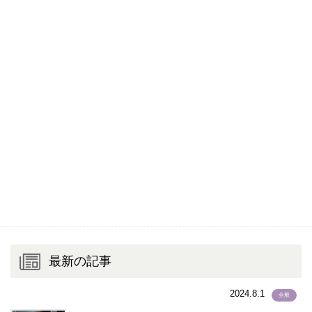
スペイン語
(191)
スリランカ語
(196)
スワヒリ語
(1)
スロバキア語
(3)
セネガル語
(1)
セブアノ語
(1)
セルビア語
(0)
ソロモン語
(1)
ゾンカ語
(5)
ゾンガ語
(0)
タイ語
(873)
タカログ語
(2)
タガロク語
(1)
最新の記事
タガログ語
(1,435)
タジク語
(3)
2024.8.1
全般
タミル語
(44)